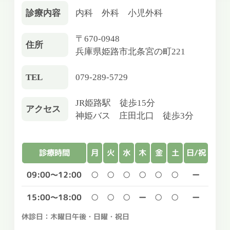
診療内容
内科 外科 小児外科
〒670-0948
住所
兵庫県姫路市北条宮の町221
TEL
079-289-5729
JR姫路駅 徒歩15分
アクセス
神姫バス 庄田北口 徒歩3分
診療時間
月
火
水
木
金
土
日/祝
09:00～12:00
○
○
○
○
○
○
ー
15:00～18:00
○
○
○
ー
○
○
ー
休診日：木曜日午後・日曜・祝日