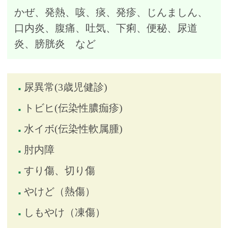
かぜ、発熱、咳、痰、発疹、じんましん、
口内炎、腹痛、吐気、下痢、便秘、尿道
炎、膀胱炎 など
尿異常(3歳児健診)
トビヒ(伝染性膿痂疹)
水イボ(伝染性軟属腫)
肘内障
すり傷、切り傷
やけど（熱傷）
しもやけ（凍傷）